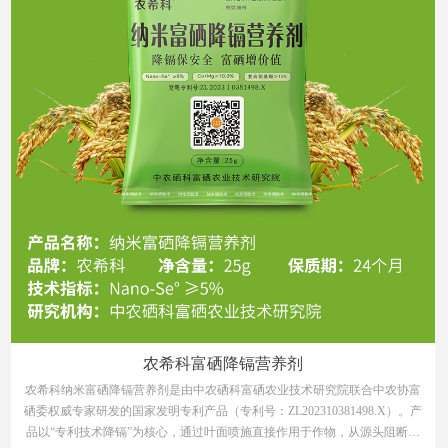
农希科富硒降镉营养剂
农希科纳米富硒降镉营养剂是由中农硒科富硒农业技术研究院联合中农协富
硒委权威专家研发的国家发明专利产品（专利号：ZL202310381498.X）。产
品以“专利技术降镉”为核心，通过叶面喷施直接作用于作物，从源头阻断重